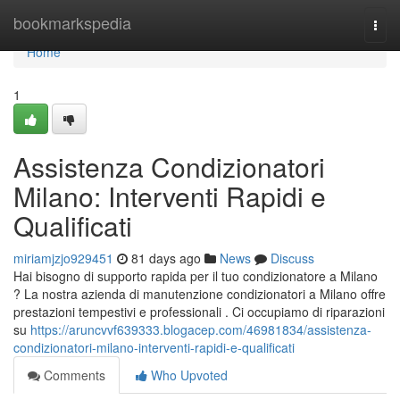
Home
bookmarkspedia
Togg
navi
Home
1
Assistenza Condizionatori
Milano: Interventi Rapidi e
Qualificati
miriamjzjo929451
81 days ago
News
Discuss
Hai bisogno di supporto rapida per il tuo condizionatore a Milano
? La nostra azienda di manutenzione condizionatori a Milano offre
prestazioni tempestivi e professionali . Ci occupiamo di riparazioni
su
https://aruncvvf639333.blogacep.com/46981834/assistenza-
condizionatori-milano-interventi-rapidi-e-qualificati
Comments
Who Upvoted