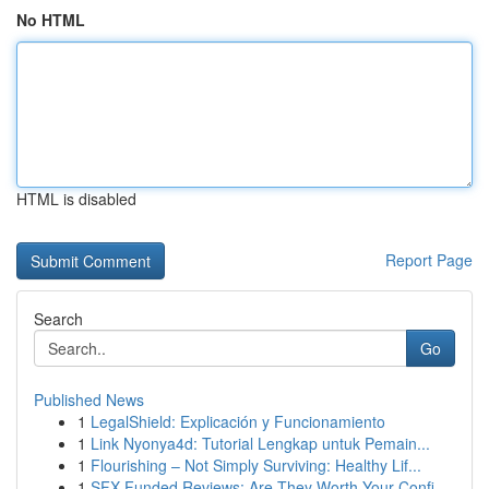
No HTML
HTML is disabled
Report Page
Search
Go
Published News
1
LegalShield: Explicación y Funcionamiento
1
Link Nyonya4d: Tutorial Lengkap untuk Pemain...
1
Flourishing – Not Simply Surviving: Healthy Lif...
1
SFX Funded Reviews: Are They Worth Your Confi...