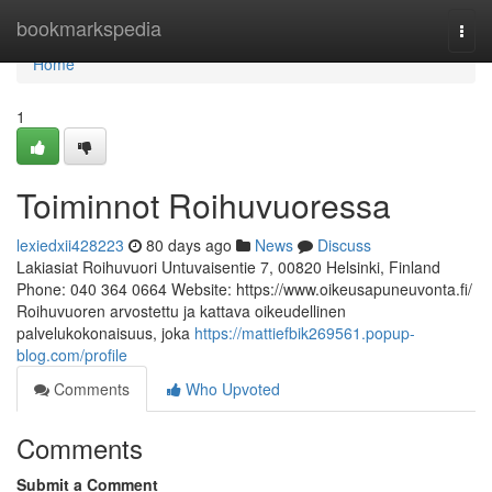
Home
bookmarkspedia
Togg
navi
Home
1
Toiminnot Roihuvuoressa
lexiedxii428223
80 days ago
News
Discuss
Lakiasiat Roihuvuori Untuvaisentie 7, 00820 Helsinki, Finland
Phone: 040 364 0664 Website: https://www.oikeusapuneuvonta.fi/
Roihuvuoren arvostettu ja kattava oikeudellinen
palvelukokonaisuus, joka
https://mattiefbik269561.popup-
blog.com/profile
Comments
Who Upvoted
Comments
Submit a Comment