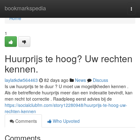
Home
bookmarkspedia
Togg
navi
Home
1
Huurprijs te hoog? Uw rechten
kennen.
laylatkdw564463
82 days ago
News
Discuss
Is uw huurprijs te te duur ? U moet uw mogelijkheden kennen .
Als de betreffende huurprijs meer dan een indexatie bevindt, kan
men recht tot correctie . Raadpleeg eerst advies bij de
https://socialclubfm.com/story12280948/huurprijs-te-hoog-uw-
rechten-kennen
Comments
Who Upvoted
Comments