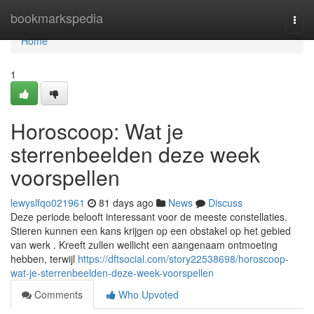
Home
bookmarkspedia
Togg
navi
Home
1
Horoscoop: Wat je
sterrenbeelden deze week
voorspellen
lewyslfqo021961
81 days ago
News
Discuss
Deze periode belooft interessant voor de meeste constellaties.
Stieren kunnen een kans krijgen op een obstakel op het gebied
van werk . Kreeft zullen wellicht een aangenaam ontmoeting
hebben, terwijl
https://dftsocial.com/story22538698/horoscoop-
wat-je-sterrenbeelden-deze-week-voorspellen
Comments
Who Upvoted