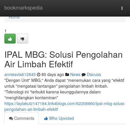
Home
bookmarkspedia
Togg
navi
Home
1
IPAL MBG: Solusi Pengolahan
Air Limbah Efektif
anniesvla612845
80 days ago
News
Discuss
"Dengan Unit" MBG," Anda dapat "menemukan cara yang "efektif
untuk "mengatasi tantangan" pengolahan limbah limbah.
"Teknologi ini "terbukti karena keunggulannya dalam
"menghilangkan kontaminan"
https://laylakutz147184.link4blogs.com/62208860/ipal-mbg-solusi-
pengolahan-air-limbah-efektif
Comments
Who Upvoted