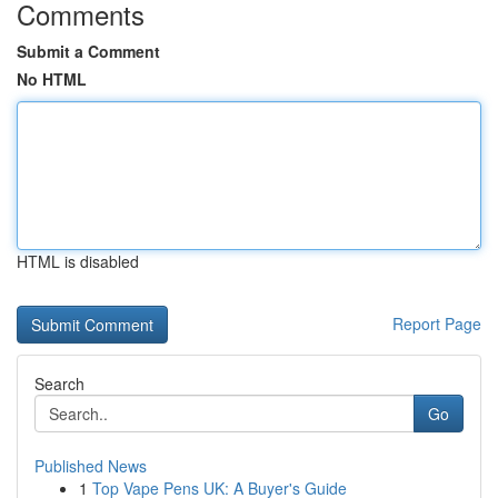
Comments
Submit a Comment
No HTML
HTML is disabled
Report Page
Search
Go
Published News
1
Top Vape Pens UK: A Buyer's Guide