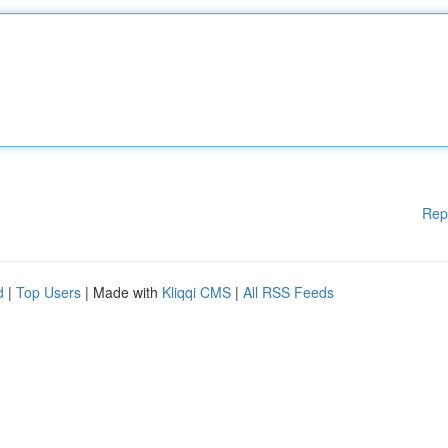
Rep
d
|
Top Users
| Made with
Kliqqi CMS
|
All RSS Feeds