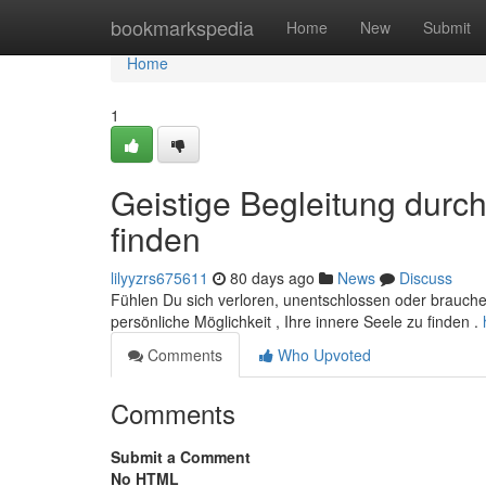
Home
bookmarkspedia
Home
New
Submit
Home
1
Geistige Begleitung durch
finden
lilyyzrs675611
80 days ago
News
Discuss
Fühlen Du sich verloren, unentschlossen oder brauchen 
persönliche Möglichkeit , Ihre innere Seele zu finden .
Comments
Who Upvoted
Comments
Submit a Comment
No HTML