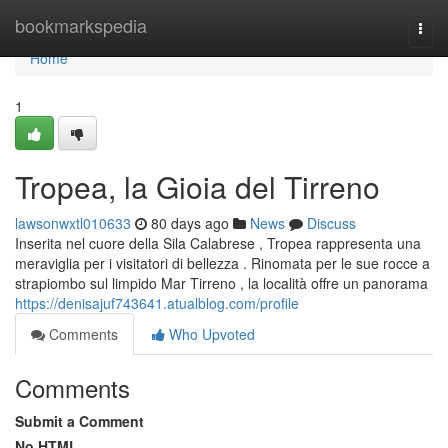
Home
bookmarkspedia
Togg
navi
Home
1
Tropea, la Gioia del Tirreno
lawsonwxtl010633
80 days ago
News
Discuss
Inserita nel cuore della Sila Calabrese , Tropea rappresenta una
meraviglia per i visitatori di bellezza . Rinomata per le sue rocce a
strapiombo sul limpido Mar Tirreno , la località offre un panorama
https://denisajuf743641.atualblog.com/profile
Comments
Who Upvoted
Comments
Submit a Comment
No HTML