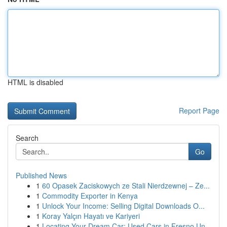
HTML is disabled
Report Page
Search
Go
Published News
1
60 Opasek Zaciskowych ze Stali Nierdzewnej – Ze...
1
Commodity Exporter in Kenya
1
Unlock Your Income: Selling Digital Downloads O...
1
Koray Yalçın Hayatı ve Kariyeri
1
Locating Your Dream Car: Used Cars in Fresno Un...