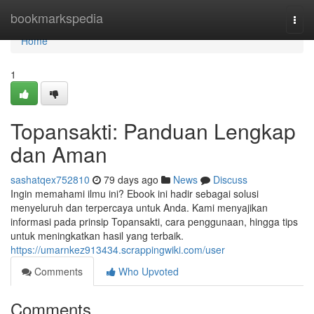
Home
bookmarkspedia
Togg
navi
Home
1
Topansakti: Panduan Lengkap
dan Aman
sashatqex752810
79 days ago
News
Discuss
Ingin memahami ilmu ini? Ebook ini hadir sebagai solusi
menyeluruh dan terpercaya untuk Anda. Kami menyajikan
informasi pada prinsip Topansakti, cara penggunaan, hingga tips
untuk meningkatkan hasil yang terbaik.
https://umarnkez913434.scrappingwiki.com/user
Comments
Who Upvoted
Comments