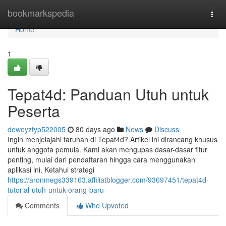
Home
bookmarkspedia
Togg
navi
Home
1
Tepat4d: Panduan Utuh untuk
Peserta
deweyztyp522005
80 days ago
News
Discuss
Ingin menjelajahi taruhan di Tepat4d? Artikel ini dirancang khusus
untuk anggota pemula. Kami akan mengupas dasar-dasar fitur
penting, mulai dari pendaftaran hingga cara menggunakan
aplikasi ini. Ketahui strategi
https://aronmegs339163.affiliatblogger.com/93697451/tepat4d-
tutorial-utuh-untuk-orang-baru
Comments
Who Upvoted