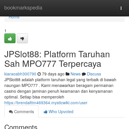
Home
bookmarkspedia
Togg
navi
Home
1
JPSlot88: Platform Taruhan
Sah MPO777 Terpercaya
kiaraoabh300790
79 days ago
News
Discuss
JPSlot88 adalah platform taruhan legal yang terbaik di bawah
naungan MPO777 . Kami menawarkan beragam permainan
casino dengan jaminan penuh keamanan dan kenyamanan
optimal. Setiap bisa memperoleh
https://brendalttm469364.mysticwiki.com/user
Comments
Who Upvoted
Comments