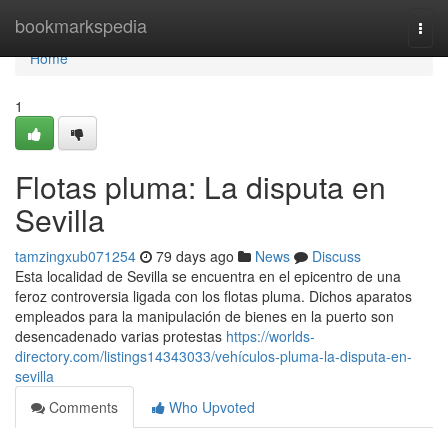
Home
bookmarkspedia
Togg
navi
Home
1
Flotas pluma: La disputa en
Sevilla
tamzingxub071254
79 days ago
News
Discuss
Esta localidad de Sevilla se encuentra en el epicentro de una
feroz controversia ligada con los flotas pluma. Dichos aparatos
empleados para la manipulación de bienes en la puerto son
desencadenado varias protestas
https://worlds-
directory.com/listings14343033/vehículos-pluma-la-disputa-en-
sevilla
Comments
Who Upvoted