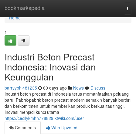
Home
bookmarkspedia
Togg
navi
Home
1
Industri Beton Precast
Indonesia: Inovasi dan
Keunggulan
barryybhl481235
80 days ago
News
Discuss
Industri beton precast di Indonesia terus memanfaatkan peluang
baru. Pabrik-pabrik beton precast modern semakin banyak berdiri
dan berkomitmen untuk memberikan produk berkualitas tinggi.
Inovasi menjadi kunci utama
https://cecilykmhn778829.ktwiki.com/user
Comments
Who Upvoted