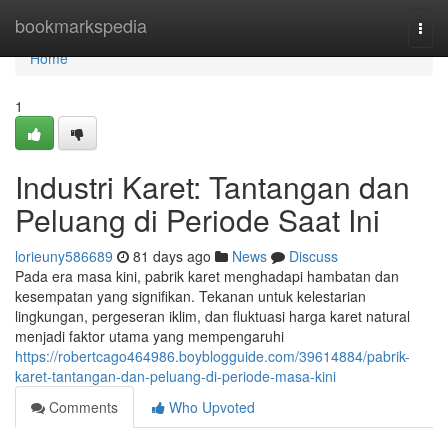
Home
bookmarkspedia
Togg
navi
Home
1
Industri Karet: Tantangan dan
Peluang di Periode Saat Ini
lorieuny586689
81 days ago
News
Discuss
Pada era masa kini, pabrik karet menghadapi hambatan dan
kesempatan yang signifikan. Tekanan untuk kelestarian
lingkungan, pergeseran iklim, dan fluktuasi harga karet natural
menjadi faktor utama yang mempengaruhi
https://robertcago464986.boyblogguide.com/39614884/pabrik-
karet-tantangan-dan-peluang-di-periode-masa-kini
Comments
Who Upvoted