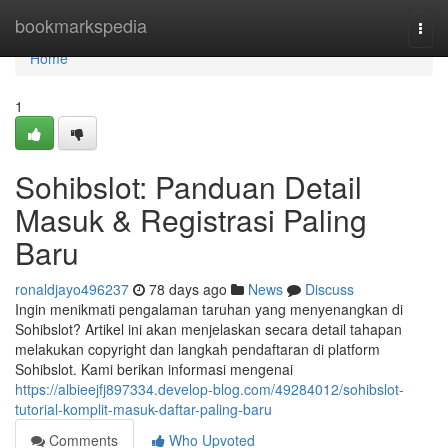
Home
bookmarkspedia
Togg
navi
Home
1
Sohibslot: Panduan Detail
Masuk & Registrasi Paling
Baru
ronaldjayo496237
78 days ago
News
Discuss
Ingin menikmati pengalaman taruhan yang menyenangkan di
Sohibslot? Artikel ini akan menjelaskan secara detail tahapan
melakukan copyright dan langkah pendaftaran di platform
Sohibslot. Kami berikan informasi mengenai
https://albieejfj897334.develop-blog.com/49284012/sohibslot-
tutorial-komplit-masuk-daftar-paling-baru
Comments
Who Upvoted