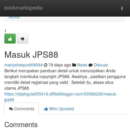
Home
bookmarkspedia
Togg
navi
Home
1
Masuk JPS88
mariyahwqux808594
79 days ago
News
Discuss
Berikut merupakan panduan detail untuk menunjukkan Anda
langkah membuka copyright JPS88. Awalnya , pastikan pengguna
memiliki detail registrasi yang valid . Setelah itu, akses situs
utama JPS88
https://elijahguia555419.affiliatblogger.com/93588228/masuk-
jps88
Comments
Who Upvoted
Comments