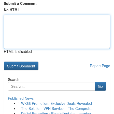
Submit a Comment
No HTML
HTML is disabled
Report Page
Search
Go
Published News
1
WK66 Promotion: Exclusive Deals Revealed
1
The Solution: VPN Service: - The Compreh...
1
Digital Education : Revolutionizing Learning ...