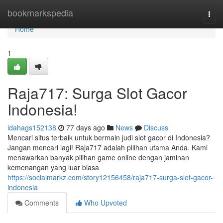
Home
bookmarkspedia
Togg
navi
Home
1
Raja717: Surga Slot Gacor
Indonesia!
idahags152138
77 days ago
News
Discuss
Mencari situs terbaik untuk bermain judi slot gacor di Indonesia?
Jangan mencari lagi! Raja717 adalah pilihan utama Anda. Kami
menawarkan banyak pilihan game online dengan jaminan
kemenangan yang luar biasa
https://socialmarkz.com/story12156458/raja717-surga-slot-gacor-
indonesia
Comments
Who Upvoted