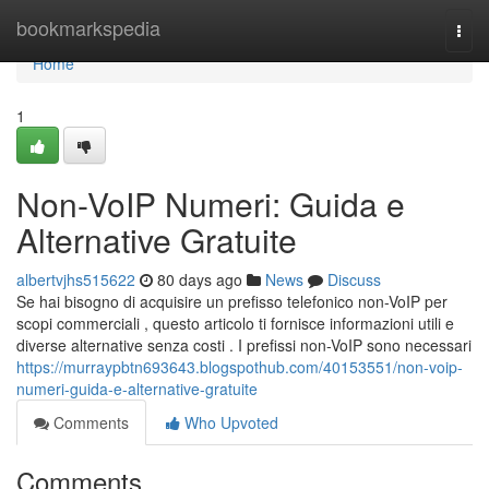
Home
bookmarkspedia
Togg
navi
Home
1
Non-VoIP Numeri: Guida e
Alternative Gratuite
albertvjhs515622
80 days ago
News
Discuss
Se hai bisogno di acquisire un prefisso telefonico non-VoIP per
scopi commerciali , questo articolo ti fornisce informazioni utili e
diverse alternative senza costi . I prefissi non-VoIP sono necessari
https://murraypbtn693643.blogspothub.com/40153551/non-voip-
numeri-guida-e-alternative-gratuite
Comments
Who Upvoted
Comments