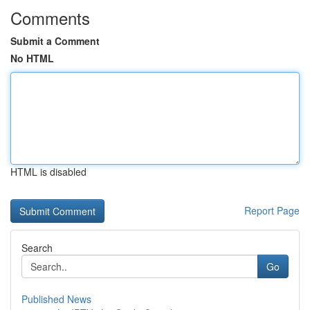
Comments
Submit a Comment
No HTML
HTML is disabled
Report Page
Search
Go
Published News