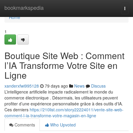
Home
bookmarkspedia
Togg
navi
Home
1
Boutique Site Web : Comment
l’IA Transforme Votre Site en
Ligne
xanderxfwi995128
79 days ago
News
Discuss
L’intelligence artificielle impacte radicalement le monde du
commerce électronique . Désormais, les utilisateurs peuvent
profiter d’une expérience personnalisée grâce à des outils d'IA.
Ces derniers
https://210list.com/story22224011/vente-site-web-
comment-l-ia-transforme-votre-magasin-en-ligne
Comments
Who Upvoted