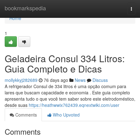
Home
bookmarkspedia
Togg
navi
Home
1
Geladeira Consul 334 Litros:
Guia Completo e Dicas
mollykkyj282689
76 days ago
News
Discuss
A refrigerador Consul de 334 litros é uma opção comum para
lares que buscam capacidade e economia . Este guia completo
apresenta tudo o que você tem saber sobre este eletrodoméstico,
desde suas
https://heathwwix762439.eqnextwiki.com/user
Comments
Who Upvoted
Comments