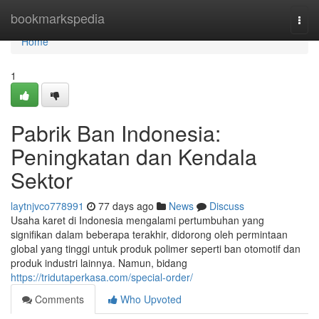
Home
bookmarkspedia
Togg
navi
Home
1
Pabrik Ban Indonesia:
Peningkatan dan Kendala
Sektor
laytnjvco778991
77 days ago
News
Discuss
Usaha karet di Indonesia mengalami pertumbuhan yang
signifikan dalam beberapa terakhir, didorong oleh permintaan
global yang tinggi untuk produk polimer seperti ban otomotif dan
produk industri lainnya. Namun, bidang
https://tridutaperkasa.com/special-order/
Comments
Who Upvoted