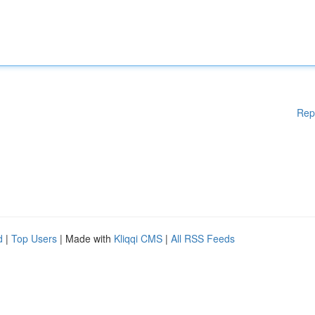
Rep
d
|
Top Users
| Made with
Kliqqi CMS
|
All RSS Feeds