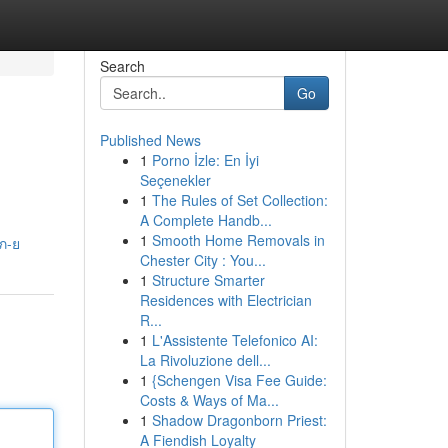
Search
Go
Published News
1
Porno İzle: En İyi
Seçenekler
1
The Rules of Set Collection:
A Complete Handb...
1
Smooth Home Removals in
ภ-ย
Chester City : You...
1
Structure Smarter
Residences with Electrician
R...
1
L'Assistente Telefonico AI:
La Rivoluzione dell...
1
{Schengen Visa Fee Guide:
Costs & Ways of Ma...
1
Shadow Dragonborn Priest:
A Fiendish Loyalty