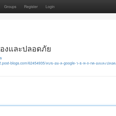
Groups
Register
Login
กต้องและปลอดภัย
s
242.post-blogs.com/62454935/ลบข-อม-ล-google-ว-ธ-ท-ถ-กต-องและปลอด