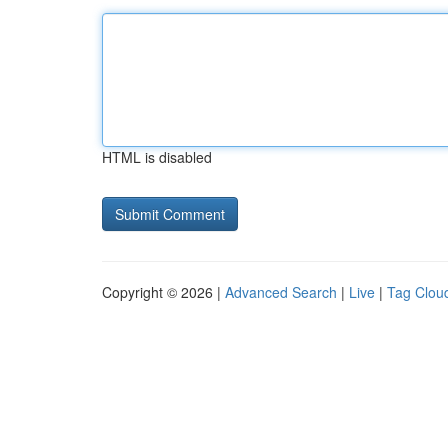
HTML is disabled
Copyright © 2026 |
Advanced Search
|
Live
|
Tag Clou