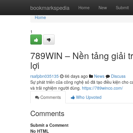
Home
bookmarkspedia
Home
New
Submit
Home
1
789WIN – Nền tảng giải trí
lợi
rsafpbn035135
66 days ago
News
Discuss
Sự phát triển của công nghệ số đã tạo điều kiện cho cá
và trải nghiệm người dùng.
https://789winco.com/
Comments
Who Upvoted
Comments
Submit a Comment
No HTML