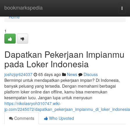
Home
bookmarkspedia
Togg
navi
Home
1
Dapatkan Pekerjaan Impianmu
pada Loker Indonesia
joshzjqr624037
65 days ago
News
Discuss
Bermimpi untuk mendapatkan pekerjaan impian? Di Indonesia,
banyak peluang yang tersedia. Dengan memahami berbagai
platform loker online dan offline, kamu bisa menemukan
kesempatan lucu. Jangan lupa untuk menyusun
https://nikolasryoh310747.wiki-
jp.com/2245072/dapatkan_pekerjaan_impianmu_di_loker_indonesia
Comments
Who Upvoted