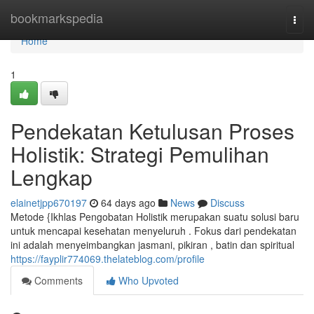
Home
bookmarkspedia
Togg
navi
Home
1
Pendekatan Ketulusan Proses
Holistik: Strategi Pemulihan
Lengkap
elainetjpp670197
64 days ago
News
Discuss
Metode {Ikhlas Pengobatan Holistik merupakan suatu solusi baru
untuk mencapai kesehatan menyeluruh . Fokus dari pendekatan
ini adalah menyeimbangkan jasmani, pikiran , batin dan spiritual
https://fayplir774069.thelateblog.com/profile
Comments
Who Upvoted