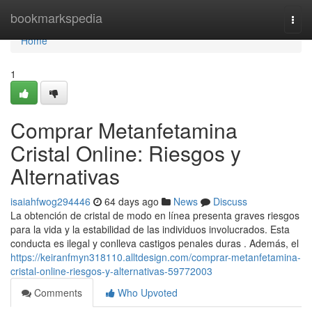
Home
bookmarkspedia
Togg
navi
Home
1
Comprar Metanfetamina
Cristal Online: Riesgos y
Alternativas
isaiahfwog294446
64 days ago
News
Discuss
La obtención de cristal de modo en línea presenta graves riesgos
para la vida y la estabilidad de las individuos involucrados. Esta
conducta es ilegal y conlleva castigos penales duras . Además, el
https://keiranfmyn318110.alltdesign.com/comprar-metanfetamina-
cristal-online-riesgos-y-alternativas-59772003
Comments
Who Upvoted