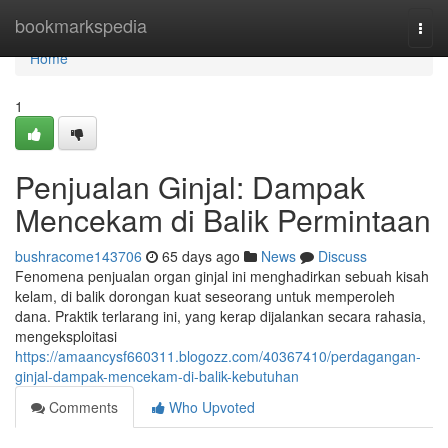
Home
bookmarkspedia
Togg
navi
Home
1
Penjualan Ginjal: Dampak
Mencekam di Balik Permintaan
bushracome143706
65 days ago
News
Discuss
Fenomena penjualan organ ginjal ini menghadirkan sebuah kisah
kelam, di balik dorongan kuat seseorang untuk memperoleh
dana. Praktik terlarang ini, yang kerap dijalankan secara rahasia,
mengeksploitasi
https://amaancysf660311.blogozz.com/40367410/perdagangan-
ginjal-dampak-mencekam-di-balik-kebutuhan
Comments
Who Upvoted