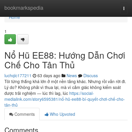
Home
bookmarkspedia
Togg
navi
Home
1
Nổ Hũ EE88: Hướng Dẫn Chơi
Chế Cho Tân Thủ
luchqlc177211
63 days ago
News
Discuss
Tôi từng thắng khá lớn ở một nền tảng khác. Nhưng rồi vẫn rời đi.
Lý do? Không phải vì thua lại, mà vì cảm giác không kiểm soát
được trải nghiệm — lúc thì lag, lúc
https://social-
medialink.com/story6595381/nổ-hũ-ee88-bí-quyết-chơi-chế-cho-
tân-thủ
Comments
Who Upvoted
Comments