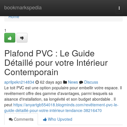
Home
bookmarkspedia
Togg
navi
Home
1
Plafond PVC : Le Guide
Détaillé pour votre Intérieur
Contemporain
aprilpekn214834
62 days ago
News
Discuss
Le toit PVC est une option populaire pour embellir votre espace. Il
revêtement offre des gamme d'avantages, parmi lesquels sa
aisance d'installation, sa longévité et son budget abordable . Il
peut
https://anyartgb554018.blogminds.com/revêtement-pvc-le-
guide-détaillé-pour-votre-intérieur-tendance-38216470
Comments
Who Upvoted