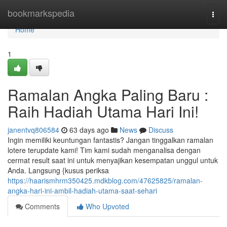
Home
bookmarkspedia
Togg
navi
Home
1
Ramalan Angka Paling Baru :
Raih Hadiah Utama Hari Ini!
janentvq806584
63 days ago
News
Discuss
Ingin memiliki keuntungan fantastis? Jangan tinggalkan ramalan
lotere terupdate kami! Tim kami sudah menganalisa dengan
cermat result saat ini untuk menyajikan kesempatan unggul untuk
Anda. Langsung {kusus periksa
https://haarismhrm350425.mdkblog.com/47625825/ramalan-
angka-hari-ini-ambil-hadiah-utama-saat-sehari
Comments
Who Upvoted