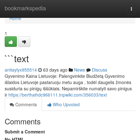
Home
bookmarkspedia
Togg
navi
Home
1
```text
anitaylyx955514
63 days ago
News
Discuss
Gyvenimo Kaina Lietuvoje: Palengvinkite Biudžetą Gyvenimo
išlaidos Lietuvoje pastaruoju metu auga , todėl daugelis žmonės
susiduria su pinigų iššūkiais. Nepamirškite numatyti savo pinigus
ir
https://berthaihdc966111.tnpwiki.com/356033/text
Comments
Who Upvoted
Comments
Submit a Comment
No HTML