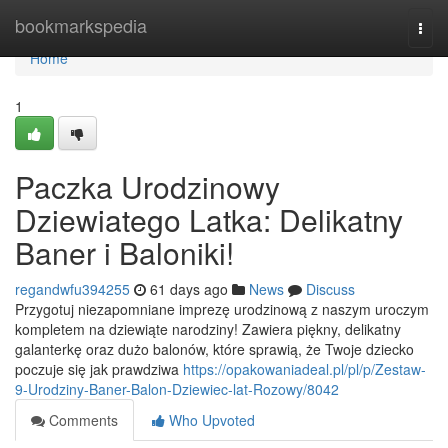
Home
bookmarkspedia
Togg
navi
Home
1
Paczka Urodzinowy
Dziewiatego Latka: Delikatny
Baner i Baloniki!
regandwfu394255
61 days ago
News
Discuss
Przygotuj niezapomniane imprezę urodzinową z naszym uroczym
kompletem na dziewiąte narodziny! Zawiera piękny, delikatny
galanterkę oraz dużo balonów, które sprawią, że Twoje dziecko
poczuje się jak prawdziwa
https://opakowaniadeal.pl/pl/p/Zestaw-
9-Urodziny-Baner-Balon-Dziewiec-lat-Rozowy/8042
Comments
Who Upvoted