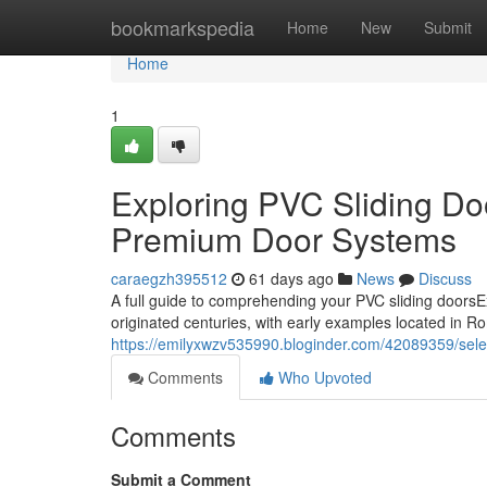
Home
bookmarkspedia
Home
New
Submit
Home
1
Exploring PVC Sliding Do
Premium Door Systems
caraegzh395512
61 days ago
News
Discuss
A full guide to comprehending your PVC sliding doorsE
originated centuries, with early examples located in 
https://emilyxwzv535990.bloginder.com/42089359/selec
Comments
Who Upvoted
Comments
Submit a Comment