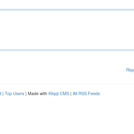
Rep
d
|
Top Users
| Made with
Kliqqi CMS
|
All RSS Feeds