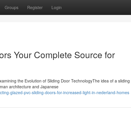
Groups
Register
Login
ors Your Complete Source for
xamining the Evolution of Sliding Door TechnologyThe idea of a sliding
Roman architecture and Japanese
ting-glazed-pvc-sliding-doors-for-increased-light-in-nederland-homes