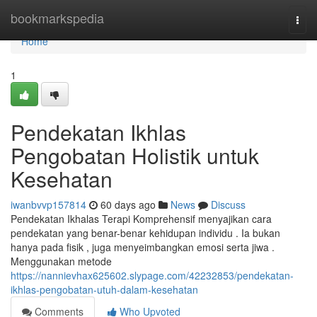
Home
bookmarkspedia
Togg
navi
Home
1
Pendekatan Ikhlas
Pengobatan Holistik untuk
Kesehatan
iwanbvvp157814
60 days ago
News
Discuss
Pendekatan Ikhalas Terapi Komprehensif menyajikan cara
pendekatan yang benar-benar kehidupan individu . Ia bukan
hanya pada fisik , juga menyeimbangkan emosi serta jiwa .
Menggunakan metode
https://nannievhax625602.slypage.com/42232853/pendekatan-
ikhlas-pengobatan-utuh-dalam-kesehatan
Comments
Who Upvoted