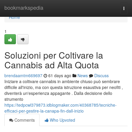
Home
bookmarkspedia
Togg
navi
Home
1
Soluzioni per Coltivare la
Cannabis ad Alta Quota
brendaamtm669697
61 days ago
News
Discuss
Iniziare a coltivare cannabis in ambiente chiuso può sembrare
difficile all'inizio, ma con questa istruzione esaustiva per neofiti ,
diventerà un'esperienza appagante . Dalla decisione dello
strumento
https://tedpcwl379873.idblogmaker.com/40368785/tecniche-
efficaci-per-gestire-la-canapa-fin-dall-inizio
Comments
Who Upvoted