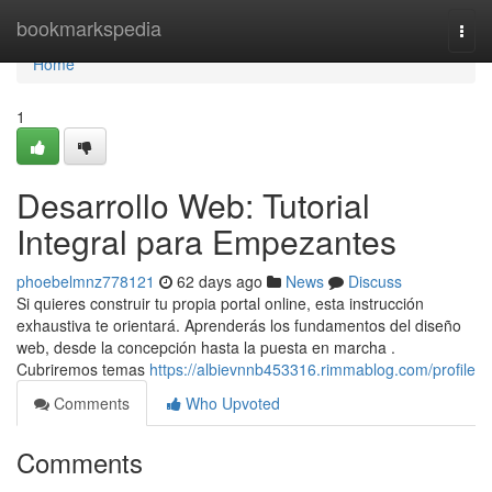
Home
bookmarkspedia
Togg
navi
Home
1
Desarrollo Web: Tutorial
Integral para Empezantes
phoebelmnz778121
62 days ago
News
Discuss
Si quieres construir tu propia portal online, esta instrucción
exhaustiva te orientará. Aprenderás los fundamentos del diseño
web, desde la concepción hasta la puesta en marcha .
Cubriremos temas
https://albievnnb453316.rimmablog.com/profile
Comments
Who Upvoted
Comments