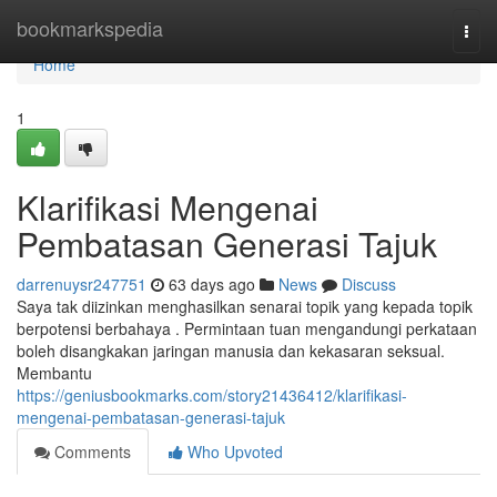
Home
bookmarkspedia
Togg
navi
Home
1
Klarifikasi Mengenai
Pembatasan Generasi Tajuk
darrenuysr247751
63 days ago
News
Discuss
Saya tak diizinkan menghasilkan senarai topik yang kepada topik
berpotensi berbahaya . Permintaan tuan mengandungi perkataan
boleh disangkakan jaringan manusia dan kekasaran seksual.
Membantu
https://geniusbookmarks.com/story21436412/klarifikasi-
mengenai-pembatasan-generasi-tajuk
Comments
Who Upvoted