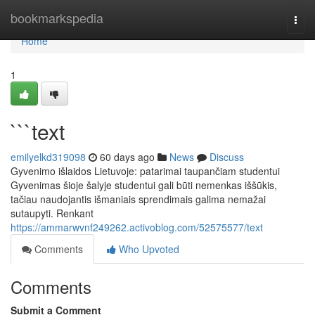
Home
bookmarkspedia
Togg
navi
Home
1
```text
emilyelkd319098
60 days ago
News
Discuss
Gyvenimo išlaidos Lietuvoje: patarimai taupančiam studentui
Gyvenimas šioje šalyje studentui gali būti nemenkas iššūkis,
tačiau naudojantis išmaniais sprendimais galima nemažai
sutaupyti. Renkant
https://ammarwvnf249262.activoblog.com/52575577/text
Comments
Who Upvoted
Comments
Submit a Comment