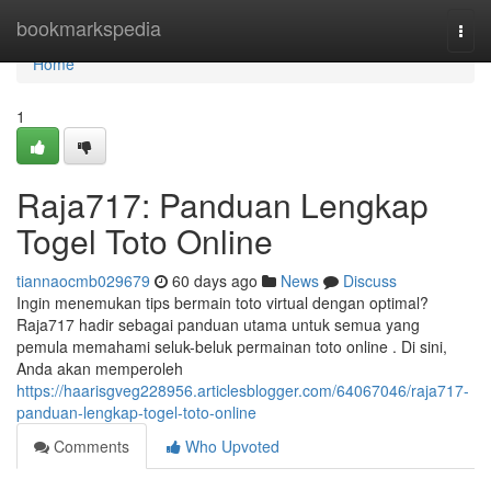
Home
bookmarkspedia
Togg
navi
Home
1
Raja717: Panduan Lengkap
Togel Toto Online
tiannaocmb029679
60 days ago
News
Discuss
Ingin menemukan tips bermain toto virtual dengan optimal?
Raja717 hadir sebagai panduan utama untuk semua yang
pemula memahami seluk-beluk permainan toto online . Di sini,
Anda akan memperoleh
https://haarisgveg228956.articlesblogger.com/64067046/raja717-
panduan-lengkap-togel-toto-online
Comments
Who Upvoted