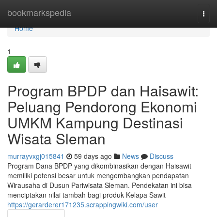
Home
bookmarkspedia
Togg
navi
Home
1
Program BPDP dan Haisawit:
Peluang Pendorong Ekonomi
UMKM Kampung Destinasi
Wisata Sleman
murrayvxgj015841
59 days ago
News
Discuss
Program Dana BPDP yang dikombinasikan dengan Haisawit
memiliki potensi besar untuk mengembangkan pendapatan
Wirausaha di Dusun Pariwisata Sleman. Pendekatan ini bisa
menciptakan nilai tambah bagi produk Kelapa Sawit
https://gerarderer171235.scrappingwiki.com/user