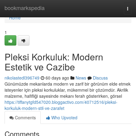
Home
bookmarkspedia
Togg
navi
Home
1
Pleksi Korkuluk: Modern
Estetik ve Cazibe
nikolastedl396749
60 days ago
News
Discuss
Günümüzde mekanlarda modern ve zarif bir görünüm elde etmek
isteyenler için pleksi korkuluklar, mükemmel bir çözümdür. Akrilik
malzeme, hafifliği sayesinde mekanı ferah gösterirken, görsel
https://tiffanytgfd547020.bloggactivo.com/40712516/pleksi-
korkuluk-modern-stil-ve-zarafet
Comments
Who Upvoted
Comments