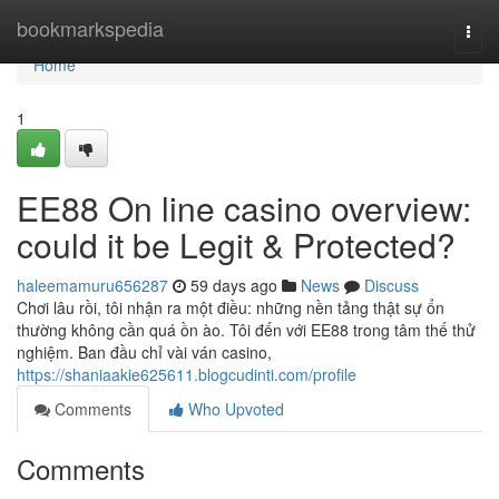
Home
bookmarkspedia
Togg
navi
Home
1
EE88 On line casino overview:
could it be Legit & Protected?
haleemamuru656287
59 days ago
News
Discuss
Chơi lâu rồi, tôi nhận ra một điều: những nền tảng thật sự ổn
thường không cần quá ồn ào. Tôi đến với EE88 trong tâm thế thử
nghiệm. Ban đầu chỉ vài ván casino,
https://shaniaakie625611.blogcudinti.com/profile
Comments
Who Upvoted
Comments