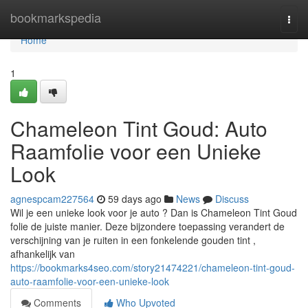
Home
bookmarkspedia
Togg
navi
Home
1
Chameleon Tint Goud: Auto
Raamfolie voor een Unieke
Look
agnespcam227564
59 days ago
News
Discuss
Wil je een unieke look voor je auto ? Dan is Chameleon Tint Goud
folie de juiste manier. Deze bijzondere toepassing verandert de
verschijning van je ruiten in een fonkelende gouden tint ,
afhankelijk van
https://bookmarks4seo.com/story21474221/chameleon-tint-goud-
auto-raamfolie-voor-een-unieke-look
Comments
Who Upvoted