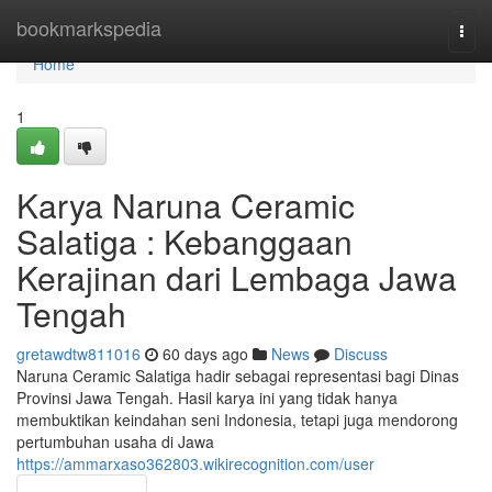
Home
bookmarkspedia
Togg
navi
Home
1
Karya Naruna Ceramic
Salatiga : Kebanggaan
Kerajinan dari Lembaga Jawa
Tengah
gretawdtw811016
60 days ago
News
Discuss
Naruna Ceramic Salatiga hadir sebagai representasi bagi Dinas
Provinsi Jawa Tengah. Hasil karya ini yang tidak hanya
membuktikan keindahan seni Indonesia, tetapi juga mendorong
pertumbuhan usaha di Jawa
https://ammarxaso362803.wikirecognition.com/user