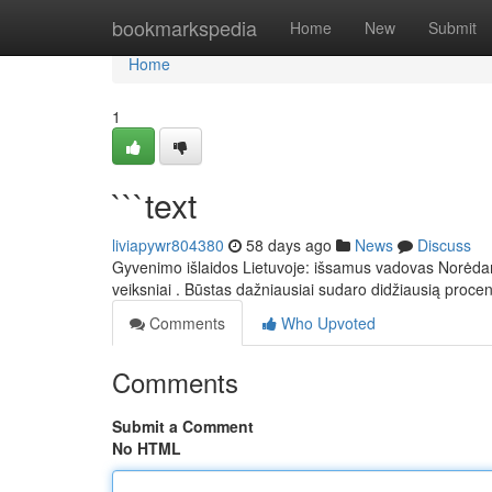
Home
bookmarkspedia
Home
New
Submit
Home
1
```text
liviapywr804380
58 days ago
News
Discuss
Gyvenimo išlaidos Lietuvoje: išsamus vadovas Norėdami į
veiksniai . Būstas dažniausiai sudaro didžiausią proce
Comments
Who Upvoted
Comments
Submit a Comment
No HTML