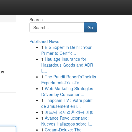
Search
Go
Published News
1
BIS Expert in Delhi : Your
Primer to Certific...
1
Haulage Insurance for
Hazardous Goods and ADR
L...
ius
1
The Pundit Report'sTheirIts
ExperimentsTrialsTe...
1
Web Marketing Strategies
Driven by Consumer ...
1
Thapcam TV : Votre point
de amusement en i...
1
베트남 국제결혼 성공 비법
1
Avance Revolucionario:
Nuevos Hallazgos sobre l...
1
Cream-Deluxe: The