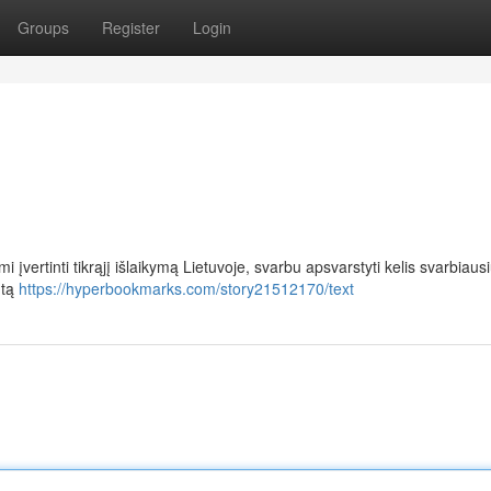
Groups
Register
Login
vertinti tikrąjį išlaikymą Lietuvoje, svarbu apsvarstyti kelis svarbiaus
ntą
https://hyperbookmarks.com/story21512170/text