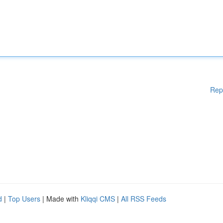
Rep
d
|
Top Users
| Made with
Kliqqi CMS
|
All RSS Feeds