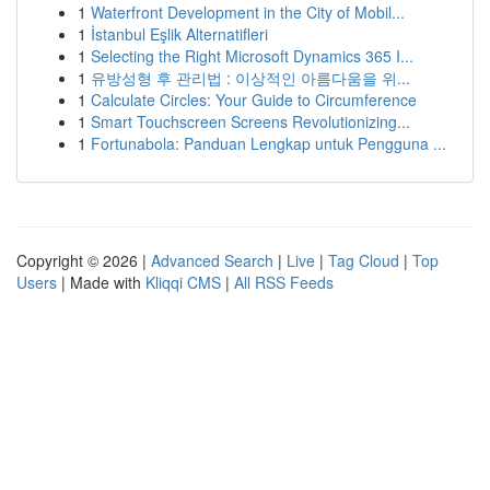
1
Waterfront Development in the City of Mobil...
1
İstanbul Eşlik Alternatifleri
1
Selecting the Right Microsoft Dynamics 365 I...
1
유방성형 후 관리법 : 이상적인 아름다움을 위...
1
Calculate Circles: Your Guide to Circumference
1
Smart Touchscreen Screens Revolutionizing...
1
Fortunabola: Panduan Lengkap untuk Pengguna ...
Copyright © 2026 |
Advanced Search
|
Live
|
Tag Cloud
|
Top
Users
| Made with
Kliqqi CMS
|
All RSS Feeds