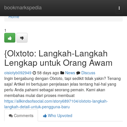
Home
bookmarkspedia
Togg
navi
Home
1
{Olxtoto: Langkah-Langkah
Lengkap untuk Orang Awam
oisiotyb092949
58 days ago
News
Discuss
Ingin bergabung dengan Olxtoto, tapi sedikit tidak yakin? Tenang
saja! Artikel ini bertujuan penjelasan jelas tentang hal-hal yang
perlu Anda pahami sebagai seorang pemain. Kami akan
membahas mulai dari proses membuat
https://allkindsofsocial.com/story6897104/olxtoto-langkah-
langkah-detail-untuk-pengguna-baru
Comments
Who Upvoted