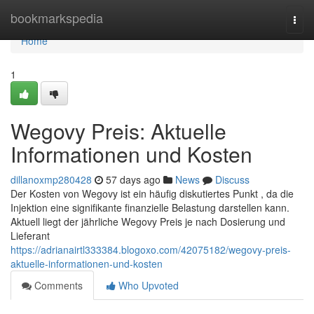
Home
bookmarkspedia
Togg
navi
Home
1
Wegovy Preis: Aktuelle
Informationen und Kosten
dillanoxmp280428
57 days ago
News
Discuss
Der Kosten von Wegovy ist ein häufig diskutiertes Punkt , da die
Injektion eine signifikante finanzielle Belastung darstellen kann.
Aktuell liegt der jährliche Wegovy Preis je nach Dosierung und
Lieferant
https://adrianairtl333384.blogoxo.com/42075182/wegovy-preis-
aktuelle-informationen-und-kosten
Comments
Who Upvoted