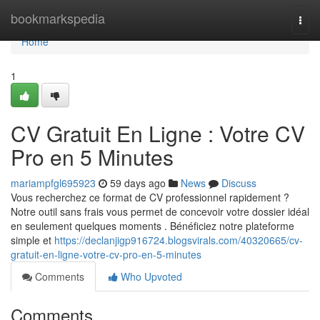
Home
bookmarkspedia
Togg
navi
Home
1
CV Gratuit En Ligne : Votre CV
Pro en 5 Minutes
mariampfgl695923
59 days ago
News
Discuss
Vous recherchez ce format de CV professionnel rapidement ?
Notre outil sans frais vous permet de concevoir votre dossier idéal
en seulement quelques moments . Bénéficiez notre plateforme
simple et
https://declanjigp916724.blogsvirals.com/40320665/cv-
gratuit-en-ligne-votre-cv-pro-en-5-minutes
Comments
Who Upvoted
Comments