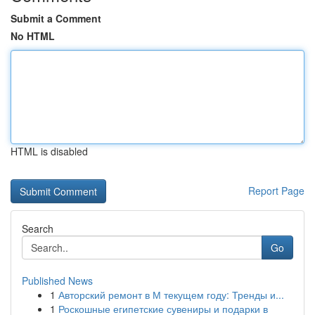
Submit a Comment
No HTML
HTML is disabled
Report Page
Search
Go
Published News
1
Авторский ремонт в М текущем году: Тренды и...
1
Роскошные египетские сувениры и подарки в